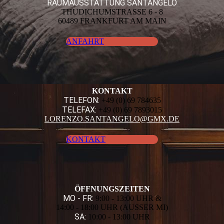
RAUMAUSSTATTUNG SANTANGELO
THUDICHUMSTRASSE 6 - 8
60489 FRANKFURT AM MAIN
ANFAHRT
KONTAKT
TELEFON:
+49 (0) 69 784635
TELEFAX:
+49 (0) 69 7893015
LORENZO.SANTANGELO@GMX.DE
KONTAKT
ÖFFNUNGS­ZEITEN
MO - FR:
9:00 - 13:00 UHR &
14:00 - 18:00 UHR (AUSSER MI)
SA:
10:00 - 13:00 UHR