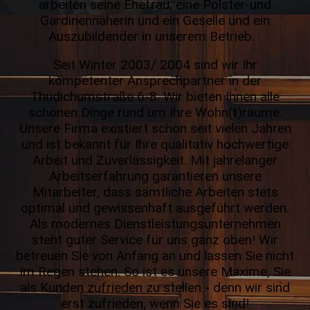
arbeiten seine Ehefrau, eine Polster-und
Gardinen­näherin und ein Geselle und ein
Auszubildender in unserem Betrieb.
Seit Winter 2003/ 2004 sind wir Ihr
kompetenter Ansprechpartner in der
Thudichumstraße 6-8. Wir bieten Ihnen alle
schönen Dinge rund um Ihre Wohn(t)räume.
Unsere Firma existiert schon seit vielen Jahren
und ist bekannt für Ihre qualitativ hochwertige
Arbeit und Zuver­lässig­keit. Mit jahrelanger
Arbeitserfahrung garantieren unsere
Mitarbeiter, dass sämtliche Arbeiten stets
optimal und gewissen­haft aus­geführt werden.
Als modernes Dienst­leistungs­unternehmen
steht guter Service für uns ganz oben! Wir
betreuen Sie von Anfang an und lassen Sie nicht
im Regen stehen. So ist es unsere Maxime, Sie
als Kunden zufrieden zu stellen - denn wir sind
erst zufrieden, wenn Sie es sind!