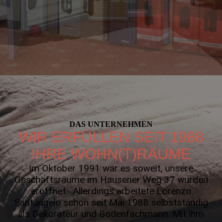
DAS UNTERNEHMEN
WIR ERFÜLLEN SEIT 1988
IHRE WOHN(T)RÄUME
Im Oktober 1991 war es soweit, unsere
Geschäftsräume im Hausener Weg 37 wurden
eröffnet. Allerdings arbeitete Lorenzo
Santangelo schon seit Mai 1988 selbstständig
als Dekorateur und Bodenfachmann. Mit ihm