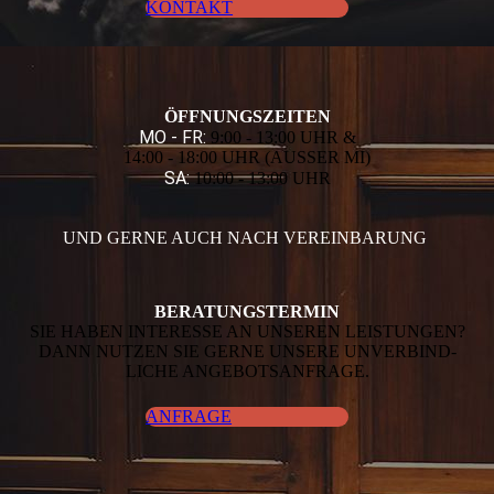
KONTAKT
ÖFFNUNGS­ZEITEN
MO - FR:
9:00 - 13:00 UHR &
14:00 - 18:00 UHR (AUSSER MI)
SA:
10:00 - 13:00 UHR
UND GERNE AUCH NACH VEREINBARUNG
BERATUNGS­TERMIN
SIE HABEN INTERESSE AN UNSEREN LEISTUNGEN?
DANN NUTZEN SIE GERNE UNSERE UNVERBIND­
LICHE ANGEBOTSANFRAGE.
ANFRAGE