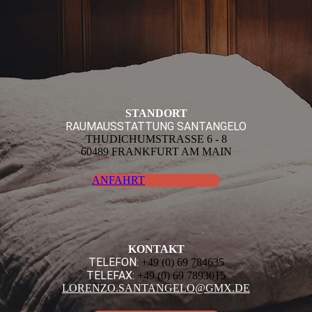
STANDORT
RAUMAUSSTATTUNG SANTANGELO
THUDICHUMSTRASSE 6 - 8
60489 FRANKFURT AM MAIN
ANFAHRT
KONTAKT
TELEFON:
+49 (0) 69 784635
TELEFAX:
+49 (0) 69 7893015
LORENZO.SANTANGELO@GMX.DE