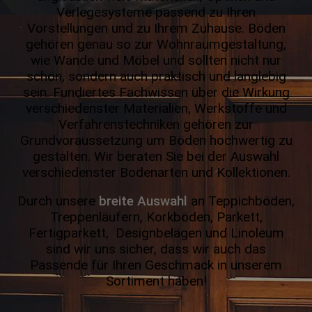
Verlegesysteme passend zu Ihren
Vorstellungen und zu Ihrem Zuhause. Böden
gehören genau so zur Wohnraumgestaltung,
wie Wände und Möbel und sollten nicht nur
schön, sondern auch praktisch und langlebig
sein. Fundiertes Fachwissen über die Wirkung
verschie­denster Materialien, Werkstoffe und
Verfahrenstechniken gehören zur
Grundvoraussetzung um Böden hochwertig zu
gestalten. Wir beraten Sie bei der Auswahl
verschiedenster Bodenarten und Kollektionen.
Durch unsere
breite Auswahl
an Teppichböden,
Treppenläufern, Korkböden, Parkett,
Fertigparkett, Designbelägen und Linoleum
sind wir uns sicher, dass wir auch das
Passende für Ihren Geschmack in unserem
Sortiment haben!