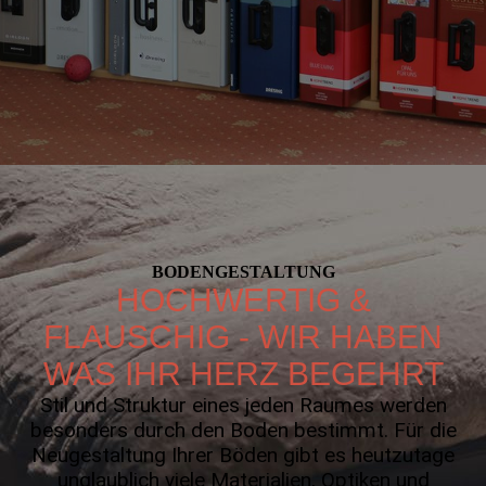
BODEN­GESTALTUNG
HOCHWERTIG &
FLAUSCHIG - WIR HABEN
WAS IHR HERZ BEGEHRT
Stil und Struktur eines jeden Raumes werden
besonders durch den Boden bestimmt. Für die
Neugestaltung Ihrer Böden gibt es heutzutage
unglaublich viele Materialien, Optiken und