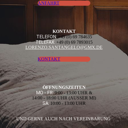
ANFAHRT
KONTAKT
TELEFON:
+49 (0) 69 784635
TELEFAX:
+49 (0) 69 7893015
LORENZO.SANTANGELO@GMX.DE
KONTAKT
ÖFFNUNGS­ZEITEN
MO - FR:
9:00 - 13:00 UHR &
14:00 - 18:00 UHR (AUSSER MI)
SA:
10:00 - 13:00 UHR
UND GERNE AUCH NACH VEREINBARUNG